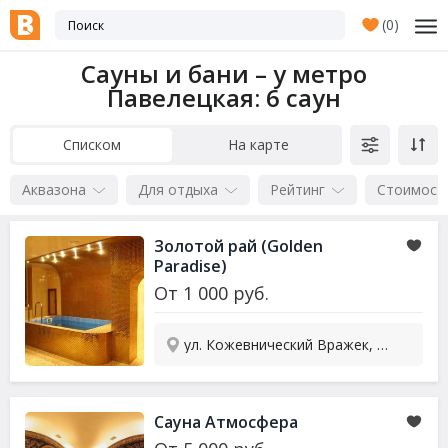
(
0
)
Сауны и бани – у метро
Павелецкая
: 6 саун
Списком
На карте
Аквазона
Для отдыха
Рейтинг
Стоимост
Золотой рай (Golden
Paradise)
От
1 000
руб.
ул. Кожевнический Вражек, 3а
Сауна
Атмосфера