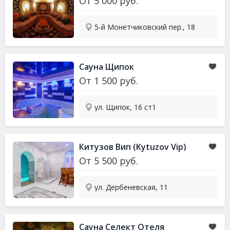
От
5 000
руб.
5-й Монетчиковский пер., 18
Сауна
Щипок
От
1 500
руб.
ул. Щипок, 16 ст1
Китузов Вип (Kytuzov Vip)
От
5 500
руб.
ул. Дербеневская, 11
Сауна
Селект Отеля