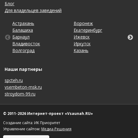
Блог
Для владельцев заведений
Астрахань
Калининград
Омск
Тольятти
Воронеж
Липецк
Рязань
Уфа
Балашиха
Кемерово
Оренбург
Томск
Екатеринбург
Махачкала
Самара
Хабаровск
Барнаул
Киров
Пенза
Тула
Ижевск
Набережные Челны
Санкт-Петербург
Чебоксары
Владивосток
Краснодар
Пермь
Тюмень
Иркутск
Нижний Новгород
Саратов
Челябинск
Волгоград
Красноярск
Ростов-на-Дону
Ульяновск
Казань
Новосибирск
Ставрополь
Ярославль
Наши партнеры
spcteh.ru
vsembeton-msk.ru
stroydom-99.ru
© 2011-2026 Интернет-проект «Vsaunah.RU»
Создание сайта: ИК Приоритет
Управление сайтом:
Медиа-Решения