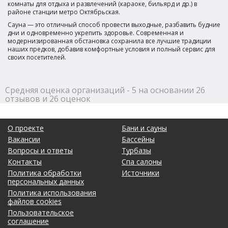
комнаты для отдыха и развлечений (караоке, бильярд и др.) в
районе станции метро Октябрьская.
Сауна — это отличный способ провести выходные, разбавить будние
дни и одновременно укрепить здоровье. Современная и
модернизированная обстановка сохранила все лучшие традиции
наших предков, добавив комфортные условия и полный сервис для
своих посетителей.
Средняя оценка организаций - 5 на основании 26
отзывов и 26 оценок
О проекте
Бани и сауны
Вакансии
Бассейны
Вопросы и ответы
Турбазы
Контакты
Спа салоны
Политика обработки
Источники
персональных данных
Политика использования
файлов cookies
Пользовательское
соглашение