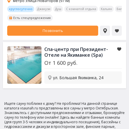
метро Улица Новаторов (971м)
круглосуточно
Джакузи
Душ
С комнатой отдыха
Кальян
Бильяр
Есть спецпредложения
Позвонить
Спа-центр при Президент-
Отеле на Якиманке (Spa)
От
1 600
руб.
ул. Большая Якиманка, 24
Ищете сауну поближе к дому? Не проблема! На данной странице
каталога vsaunah.ru представлены все сауны у метро Октябрьская.
Знакомьтесь с доступными предложениями и отзывами, бронируйте
сауну по телефону или онлайн! Здесь вы найдете банные комнаты
(для групп 3-5 человек и индивидуального посещения), бассейны с
гидромассажем и джакузи в просторном зале, финские парные,