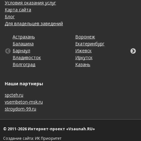
Условия оказания услуг
Карта сайта
Блог
Для владельцев заведений
Астрахань
Калининград
Омск
Тольятти
Воронеж
Липецк
Рязань
Уфа
Балашиха
Кемерово
Оренбург
Томск
Екатеринбург
Махачкала
Самара
Хабаровск
Барнаул
Киров
Пенза
Тула
Ижевск
Набережные Челны
Санкт-Петербург
Чебоксары
Владивосток
Краснодар
Пермь
Тюмень
Иркутск
Нижний Новгород
Саратов
Челябинск
Волгоград
Красноярск
Ростов-на-Дону
Ульяновск
Казань
Новосибирск
Ставрополь
Ярославль
Наши партнеры
spcteh.ru
vsembeton-msk.ru
stroydom-99.ru
© 2011-2026 Интернет-проект «Vsaunah.RU»
Создание сайта: ИК Приоритет