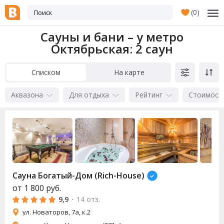
(
0
)
Сауны и бани – у метро
Октябрьская
: 2 саун
Списком
На карте
Аквазона
Для отдыха
Рейтинг
Стоимост
Сауна
Богатый-Дом (Rich-House)
от
1 800
руб.
9,9
·
14 отз.
ул. Новаторов, 7а, к.2