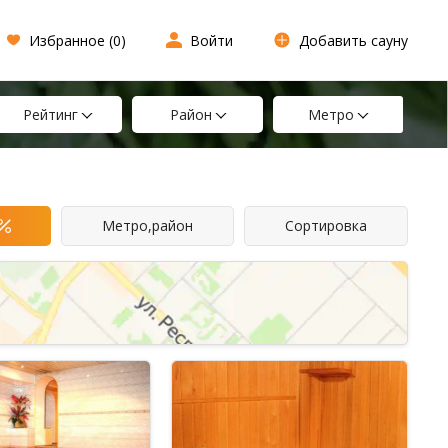
Избранное (
0
)
Войти
Добавить сауну
Рейтинг
Район
Метро
Метро,район
Сортировка