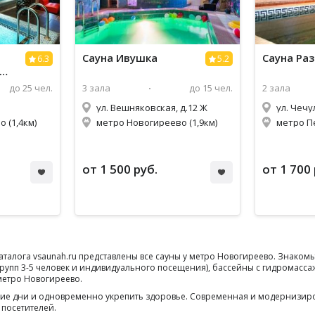
й
Сауна
Ивушка
Сауна
Раз
6.3
5.2
до 25 чел.
3 зала
до 15 чел.
2 зала
ул. Вешняковская, д.12 Ж
ул. Чечул
 (1,4км)
метро Новогиреево (1,9км)
метро П
от 1 500 руб.
от 1 700 
аталога vsaunah.ru представлены все сауны у метро Новогиреево. Знако
групп 3-5 человек и индивидуального посещения), бассейны с гидромасса
 метро Новогиреево.
дние дни и одновременно укрепить здоровье. Современная и модернизир
 посетителей.