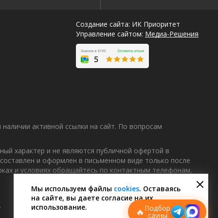
Создание сайта: ИК Приоритет
Управление сайтом:
Медиа-Решения
наличии активной ссылки на сайт. По вопросам
ный характер и не являются публичной офертой в
 составлен и оформлен в письменном виде только после
Лучшие
роках и условиях обращайтесь по контактным телефонам,
спецпредложения
саун
Мы используем файлы
cookies
. Оставаясь
на сайте, вы даете согласие на их
Подписывайтесь в Telegram или MAX —
пришлём свежие скидки
.
использование.
Подбор
🔥
сауны