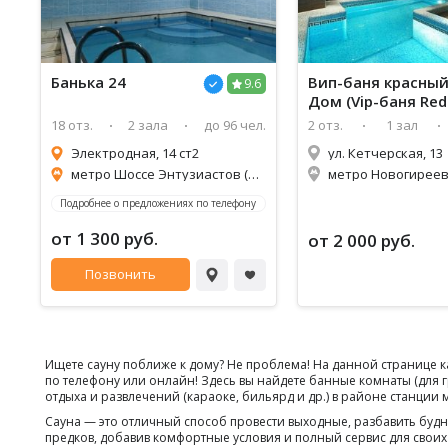
Банька 24
Вип-баня красны
9.6
Дом (Vip-баня Red
House)
18 отз.
2 зала
до 96 чел.
2 отз.
1 зал
Электродная, 14 ст2
ул. Кетчерская, 13
метро Шоссе Энтузиастов (1,1км)
метро Новогиреево
Подробнее о предложениях по телефону
от 1 300 руб.
от 2 000 руб.
Позвонить
Ищете сауну поближе к дому? Не проблема! На данной странице к
по телефону или онлайн! Здесь вы найдете банные комнаты (для 
отдыха и развлечений (караоке, бильярд и др.) в районе станции
Сауна — это отличный способ провести выходные, разбавить бу
предков, добавив комфортные условия и полный сервис для своих