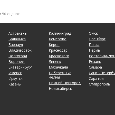
и 50 оценок
Астрахань
Калининград
Омск
Балашиха
Кемерово
Оренбург
Барнаул
Киров
Пенза
Владивосток
Краснодар
Пермь
Волгоград
Красноярск
Ростов-на-До
Воронеж
Липецк
Рязань
Екатеринбург
Махачкала
Самара
Ижевск
Набережные
Санкт-Петербу
Челны
Иркутск
Саратов
Нижний Новгород
Казань
Ставрополь
Новосибирск