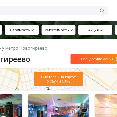
Стоимость
Вместимость
Акция
 – у метро Новогиреево
огиреево
Спецпредложения
Смотреть на карте:
5
саун и бань