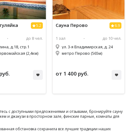
гуляйка
Сауна
Перово
5.2
6.9
до 8 чел.
1 зал
до 10 чел.
ина, д.18, стр.1
ул. 3-я Владимирская, д. 24
ервомайская (2,4км)
метро Перово (565м)
руб.
от 1 400 руб.
мьтесь с доступными предложениями и отзывами, бронируйте сауну
жем и джакузи в просторном зале, финские парные, комнаты для
ованная обстановка сохранила все лучшие традиции наших