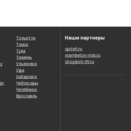
Наши партнеры
Тольятти
Томск
spcteh.ru
Тула
vsembeton-msk.ru
Тюмень
stroydom-99.ru
ну
Ульяновск
Уфа
Хабаровск
рг
Чебоксары
Челябинск
Ярославль