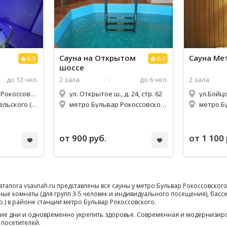
Сауна
на Открытом
Сауна
Ме
6.9
6.4
шоссе
до 12 чел.
2 зала
до 6 чел.
2 зала
Бульвар Маршала Рокоссовского, д. 31, стр. 2
ул. Открытое ш., д. 24, стр. 62
ул.Бойцо
метро Улица Подбельского (1,2км)
метро Бульвар Рокоссовского (1,7км)
от 900 руб.
от 1 100 
аталога vsaunah.ru представлены все сауны у метро Бульвар Рокоссовско
ные комнаты (для групп 3-5 человек и индивидуального посещения), басс
р.) в районе станции метро Бульвар Рокоссовского.
дние дни и одновременно укрепить здоровье. Современная и модернизир
 посетителей.