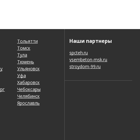
Наши партнеры
Тольятти
Томск
spcteh.ru
Тула
vsembeton-msk.ru
Тюмень
stroydom-99.ru
ну
Ульяновск
Уфа
Хабаровск
рг
Чебоксары
Челябинск
Ярославль