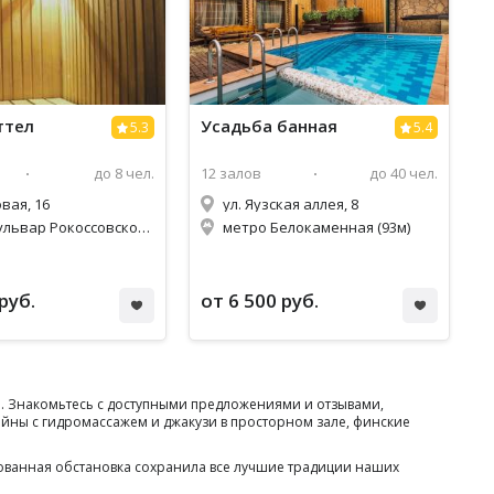
ттел
Усадьба банная
5.3
5.4
до 8 чел.
12 залов
до 40 чел.
вая, 16
ул. Яузская аллея, 8
метро Бульвар Рокоссовского (928м)
метро Белокаменная (93м)
руб.
от 6 500 руб.
го. Знакомьтесь с доступными предложениями и отзывами,
ейны с гидромассажем и джакузи в просторном зале, финские
ованная обстановка сохранила все лучшие традиции наших