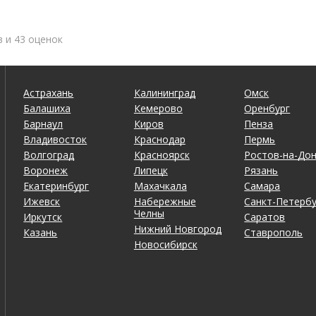
в и 43 оценок
Астрахань
Калининград
Омск
Балашиха
Кемерово
Оренбург
Барнаул
Киров
Пенза
Владивосток
Краснодар
Пермь
Волгоград
Красноярск
Ростов-на-До
Воронеж
Липецк
Рязань
Екатеринбург
Махачкала
Самара
Ижевск
Набережные
Санкт-Петербу
Челны
Иркутск
Саратов
Нижний Новгород
Казань
Ставрополь
Новосибирск