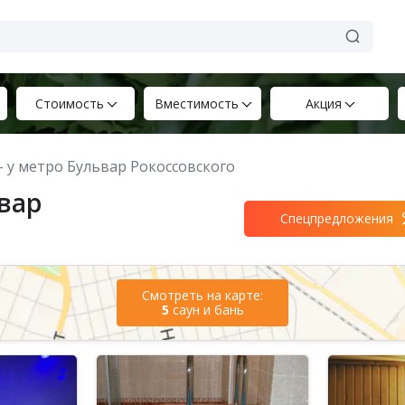
Стоимость
Вместимость
Акция
 – у метро Бульвар Рокоссовского
ьвар
Спецпредложения
Смотреть на карте:
5
саун и бань