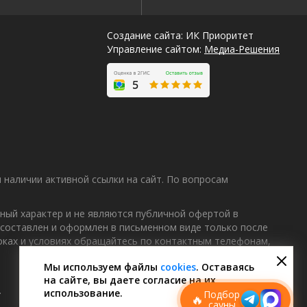
Создание сайта: ИК Приоритет
Управление сайтом:
Медиа-Решения
наличии активной ссылки на сайт. По вопросам
ный характер и не являются публичной офертой в
 составлен и оформлен в письменном виде только после
Лучшие
роках и условиях обращайтесь по контактным телефонам,
спецпредложения
саун
Мы используем файлы
cookies
. Оставаясь
на сайте, вы даете согласие на их
Подписывайтесь в Telegram или MAX —
пришлём свежие скидки
.
использование.
Подбор
🔥
сауны