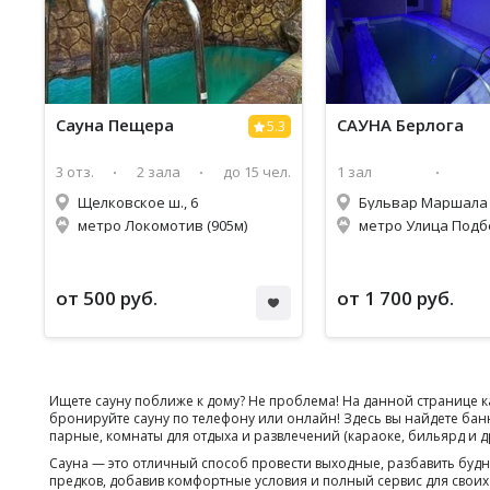
Сауна
Пещера
САУНА Берлога
5.3
3 отз.
2 зала
до 15 чел.
1 зал
Щелковское ш., 6
метро Локомотив (905м)
от 500 руб.
от 1 700 руб.
Ищете сауну поближе к дому? Не проблема! На данной странице к
бронируйте сауну по телефону или онлайн! Здесь вы найдете бан
парные, комнаты для отдыха и развлечений (караоке, бильярд и д
Сауна — это отличный способ провести выходные, разбавить бу
предков, добавив комфортные условия и полный сервис для своих