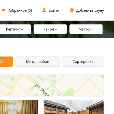
Избранное (
0
)
Войти
Добавить сауну
Рейтинг
Район
Метро
Метро,район
Сортировка