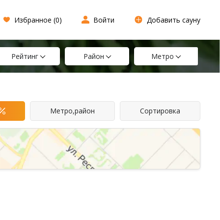
Избранное (
0
)
Войти
Добавить сауну
Рейтинг
Район
Метро
Метро,район
Сортировка