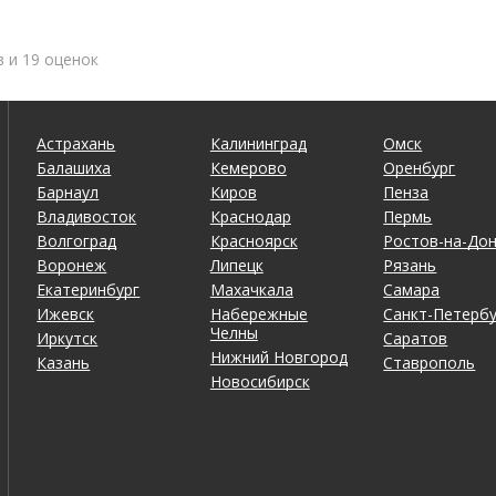
в и 19 оценок
Астрахань
Калининград
Омск
Балашиха
Кемерово
Оренбург
Барнаул
Киров
Пенза
Владивосток
Краснодар
Пермь
Волгоград
Красноярск
Ростов-на-До
Воронеж
Липецк
Рязань
Екатеринбург
Махачкала
Самара
Ижевск
Набережные
Санкт-Петербу
Челны
Иркутск
Саратов
Нижний Новгород
Казань
Ставрополь
Новосибирск