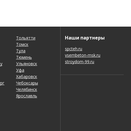
Наши партнеры
Тольятти
Томск
spcteh.ru
Тула
vsembeton-msk.ru
Тюмень
stroydom-99.ru
ну
Ульяновск
Уфа
Хабаровск
рг
Чебоксары
Челябинск
Ярославль