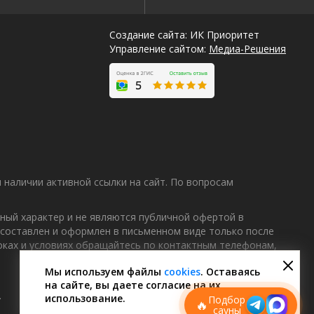
Создание сайта: ИК Приоритет
Управление сайтом:
Медиа-Решения
наличии активной ссылки на сайт. По вопросам
ный характер и не являются публичной офертой в
 составлен и оформлен в письменном виде только после
Лучшие
роках и условиях обращайтесь по контактным телефонам,
спецпредложения
саун
Мы используем файлы
cookies
. Оставаясь
на сайте, вы даете согласие на их
Подписывайтесь в Telegram или MAX —
пришлём свежие скидки
.
использование.
Подбор
🔥
сауны