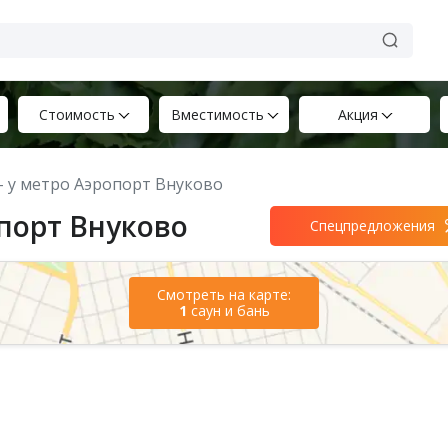
Стоимость
Вместимость
Акция
 – у метро Аэропорт Внуково
опорт Внуково
Спецпредложения
Смотреть на карте:
1
саун и бань