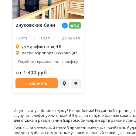
Внуковские бани
9.2
16 отз.
1 зал
до 48 чел.
ул.Аэрофлотская, 4 Б
метро Аэропорт Внуково (474м)
Подробнее о предложениях по телефону
от 1 300 руб.
Позвонить
Ищете сауну поближе к дому? Не проблема! На данной странице к
сауну по телефону или онлайн! Здесь вы найдете банные комнаты
для отдыха и развлечений (караоке, бильярд и др.) в районе стан
Сауна — это отличный способ провести выходные, разбавить бу
предков, добавив комфортные условия и полный сервис для своих