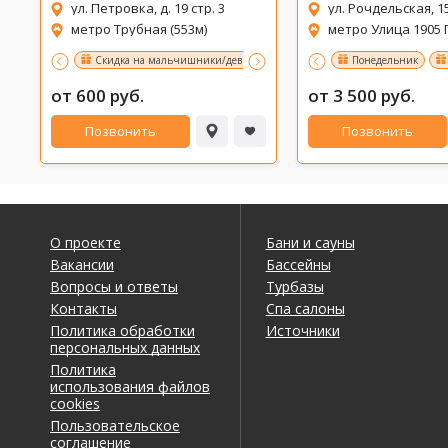
ул. Петровка, д. 19 стр. 3
ул. Рочдельская, 15
(Revival)
метро Трубная (553м)
метро Улица 1905 Г
Скидка на мальчишники/девичники 10%
Именинникам 10% ск
Понедельник
от 600 руб.
от 3 500 руб.
Позвонить
Позвонить
О проекте
Бани и сауны
Вакансии
Бассейны
Вопросы и ответы
Турбазы
Контакты
Спа салоны
Политика обработки
Источники
персональных данных
Политика
использования файлов
cookies
Пользовательское
соглашение