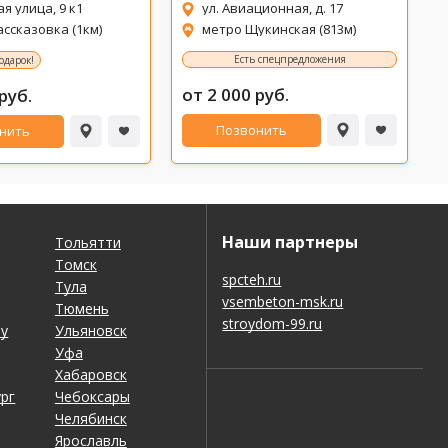
я улица, 9 к1
ул. Авиационная, д. 17
ссказовка (1км)
метро Щукинская (813м)
Есть спецпредложения
подарок!
от 2 000 руб.
руб.
Позвонить
нить
Наши партнеры
Тольятти
Томск
spcteh.ru
Тула
vsembeton-msk.ru
Тюмень
stroydom-99.ru
ну
Ульяновск
Уфа
Хабаровск
рг
Чебоксары
Челябинск
Ярославль