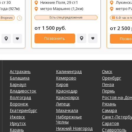
 ст 30
Нижние Поля, 29 ст1
Лукинска
ода (927м)
метро Марьино (1,2км)
метро Ра
Есть спецпредложения
идка!
Вторник
Среда и Четверг
Именинникам скидка 20% на аренду бани!
6-й час в 
от 1 500 руб.
от 2 500 
Позвонить
Позво
Астрахань
Калининград
Омск
Балашиха
Кемерово
Оренбург
Барнаул
Киров
Пенза
Владивосток
Краснодар
Пермь
Волгоград
Красноярск
Ростов-на-До
Воронеж
Липецк
Рязань
Екатеринбург
Махачкала
Самара
Ижевск
Набережные
Санкт-Петербу
Челны
Иркутск
Саратов
Нижний Новгород
Казань
Ставрополь