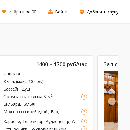
Избранное (
0
)
Войти
Добавить сауну
1400 – 1700 руб/час
Зал с дж
Финская
8 чел. (макс. 10 чел.)
Бассейн
, Душ
2
С комнатой отдыха
S: м
,
вместимость: чел.
Бильярд
,
Кальян
Можно со своей едой
,
Бар
,
Обеденная зона, Чай
Караоке
, Телевизор, Аудиоцентр, WI-
FI, Камин на дровах
Есть веники
, Со своим веником,