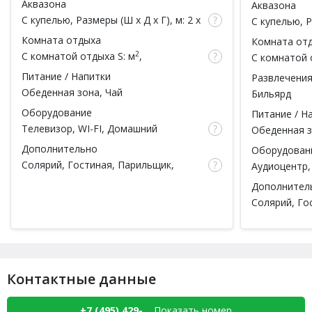
Аквазона
Аквазона
чел.)
чел.)
С купелью
, Размеры (Ш x Д x Г), м: 2 x
С купелью
, 
2 x , Обливное ведро, Душ
1.5 x , Душ
Комната отдыха
Комната от
2
С комнатой отдыха
S: м
,
С комнатой 
вместимость: чел.
вместимость
Питание / Напитки
Развлечени
Обеденная зона, Чай
Бильярд
Оборудование
Питание / Н
Телевизор, WI-FI, Домашний
Обеденная з
кинотеатр, Аудиоцентр, Массажное
Дополнительно
Оборудован
кресло,
Караоке
Солярий
, Гостиная,
Парильщик
,
Аудиоцентр,
Тапочки, Простыни, Полотенца,
кресло,
Кар
Дополнител
Халаты, Шампунь, Мыло, Мочалка,
Солярий
, Г
Посуда, Массажист
Тапочки, Пр
Халаты, Шам
Посуда,
Пар
Контактные данные
+7 (495) 429-...
Показать номер