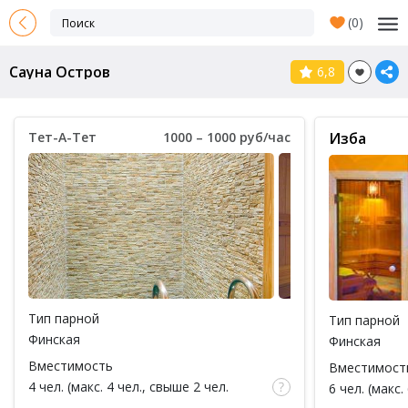
(
0
)
Сауна Остров
6,8
Тет-А-Тет
1000 – 1000 руб/час
Изба
Тип парной
Тип парной
Финская
Финская
Вместимость
Вместимост
4 чел. (макс. 4 чел., свыше 2 чел.
6 чел. (макс.
доплата 150 руб за каждый час / за 1
доплата 150 