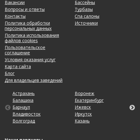
Вакансии
Бассейны
Вопросы и ответы
Турбазы
Контакты
Спа салоны
Политика обработки
Источники
персональных данных
Политика использования
файлов cookies
Пользовательское
соглашение
Условия оказания услуг
Карта сайта
Блог
Для владельцев заведений
Астрахань
Калининград
Омск
Тольятти
Воронеж
Липецк
Рязань
Уфа
Балашиха
Кемерово
Оренбург
Томск
Екатеринбург
Махачкала
Самара
Хабаровск
Барнаул
Киров
Пенза
Тула
Ижевск
Набережные Челны
Санкт-Петербург
Чебоксары
Владивосток
Краснодар
Пермь
Тюмень
Иркутск
Нижний Новгород
Саратов
Челябинск
Волгоград
Красноярск
Ростов-на-Дону
Ульяновск
Казань
Новосибирск
Ставрополь
Ярославль
Наши партнеры