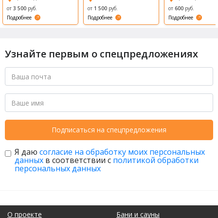
Возрождени
от
3 500
руб.
от
1 500
руб.
от
600
руб.
е (Revival)
Подробнее
Подробнее
Подробнее
Узнайте первым о спецпредложениях
Подписаться на спецпредложения
Я даю
согласие на обработку моих персональных
данных
в соответствии с
политикой обработки
персональных данных
О проекте
Бани и сауны