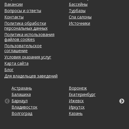
Вакансии
Бассейны
Вопросы и ответы
Турбазы
Контакты
Спа салоны
Политика обработки
Источники
персональных данных
Политика использования
файлов cookies
Пользовательское
соглашение
Условия оказания услуг
Карта сайта
Блог
Для владельцев заведений
Астрахань
Калининград
Омск
Тольятти
Воронеж
Липецк
Рязань
Уфа
Балашиха
Кемерово
Оренбург
Томск
Екатеринбург
Махачкала
Самара
Хабаровск
Барнаул
Киров
Пенза
Тула
Ижевск
Набережные Челны
Санкт-Петербург
Чебоксары
Владивосток
Краснодар
Пермь
Тюмень
Иркутск
Нижний Новгород
Саратов
Челябинск
Волгоград
Красноярск
Ростов-на-Дону
Ульяновск
Казань
Новосибирск
Ставрополь
Ярославль