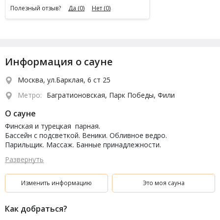
Полезный отзыв?
Да
(0)
Нет
(0)
Информация о сауне
Москва, ул.Барклая, 6 ст 25
Метро:
Багратионовская, Парк Победы, Фили
О сауне
Финская и турецкая парная.
Бассейн с подсветкой. Веники. Обливное ведро.
Парильщик. Массаж. Банные принадлежности.
Бильярд, ТВ, караоке, комната отдыха.
Развернуть
Банкетный зал.
Кухня: Русская, европейская, кальян, бар.
Парковка.
Изменить информацию
Это моя сауна
Как добраться?