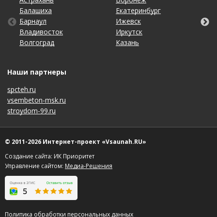
Балашиха
Кемерово
Оренбург
Томск
Екатеринбург
Махачкала
Самара
Хабаровск
Барнаул
Киров
Пенза
Тула
Ижевск
Набережные Челны
Санкт-Петербург
Чебоксары
Владивосток
Краснодар
Пермь
Тюмень
Иркутск
Нижний Новгород
Саратов
Челябинск
Волгоград
Красноярск
Ростов-на-Дону
Ульяновск
Казань
Новосибирск
Ставрополь
Ярославль
Наши партнеры
spcteh.ru
vsembeton-msk.ru
stroydom-99.ru
© 2011-2026 Интернет-проект «Vsaunah.RU»
Создание сайта: ИК Приоритет
Управление сайтом:
Медиа-Решения
Политика обработки персональных данных