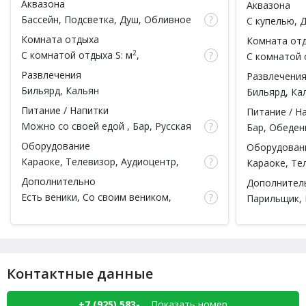
Аквазона
Аквазона
Бассейн
, Подсветка, Душ, Обливное
С купелью
, 
ведро
Комната отдыха
Комната от
2
С комнатой отдыха
S: м
,
С комнатой 
вместимость: чел.
вместимость
Развлечения
Развлечени
Бильярд
,
Кальян
Бильярд
,
Ка
Питание / Напитки
Питание / Н
Можно со своей едой
,
Бар
, Русская
Бар
, Обеден
кухня, Европейская кухня, Обеденная
Оборудование
Оборудован
зона, Чай
Караоке
, Телевизор, Аудиоцентр,
Караоке
, Те
Кондиционер, WI-FI, Массажное
FI, Массажн
Дополнительно
Дополнител
кресло
Есть веники
, Со своим веником,
Парильщик
,
Массаж
,
Парильщик
, Парковка,
Простыни, П
Банкетный зал
, Тапочки, Простыни,
Полотенца, Посуда
Контактные данные
+7 (925) 583-...
Показать номер