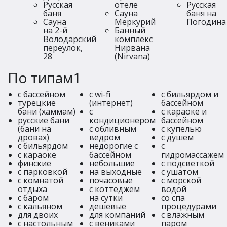
Русская
отеле
Русская
баня
Сауна
баня на
Сауна
Меркурий
Погодина
на 2-й
Банный
Володарский
комплекс
переулок,
Нирвана
28
(Nirvana)
По типам1
с бассейном
с wi-fi
с бильярдом и
турецкие
(интернет)
бассейном
бани (хаммам)
с
с караоке и
русские бани
кондиционером
бассейном
(бани на
с обливным
с купелью
дровах)
ведром
с душем
с бильярдом
недорогие с
с
с караоке
бассейном
гидромассажем
финские
небольшие
с подсветкой
с парковкой
на выходные
с ушатом
с комнатой
почасовые
с морской
отдыха
с коттеджем
водой
с баром
на сутки
со спа
с кальяном
дешевые
процедурами
для двоих
для компаний
с влажным
с настольным
с вениками
паром