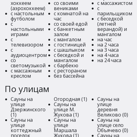
хоккеем
со своими
с массажистом
(аэрохоккеем)
вениками
с
с настольным
с комнатой на
парильщиком
футболом
час
с беседкой
с
со своей едой
(летней
настольными
с банкетным
верандой) и
играми
залом
мангалом
с
с мангалом
на час
телевизором
с гостиницей
на 2 часа
с
с шашлыком
на 3 часа
аудиоцентром
с беседкой и
на 4 часа
со
мангалом
на 24 часа
светомузыкой
с барбекю
с массажным
с рестораном
креслом
без бассейна
По улицам
Сауны на
Огородная (1)
Сауны на
улице
Сауны на
улице
Дзержинского
улице М.
деревня
(1)
Жукова (1)
Великово (0)
Сауны на
Сауны на
Сауны на
улице
улице
улице село
коттеджный
Маршала
Объячево (0)
поселок
Жукова (1)
Сауны на