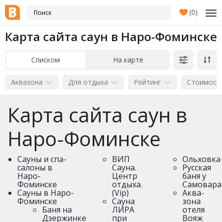
(
0
)
Карта сайта саун в Наро-Фоминске
Списком
На карте
Аквазона
Для отдыха
Рейтинг
Стоимост
Карта сайта саун в
Наро-Фоминске
Сауны и спа-
ВИП
Ольховка
салоны в
Сауна.
Русская
Наро-
Центр
баня у
Фоминске
отдыха.
Самовара
Сауны в Наро-
(Vip)
Аква-
Фоминске
Сауна
зона
Баня на
ЛИРА
отеля
Дзержинке
при
Вояж