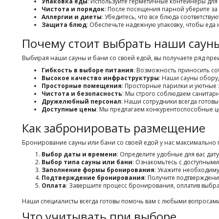
Упаковка еды
: Используйте герметичные контейнеры для
Чистота и порядок
: После посещения парной уберите за 
Аллергии и диеты
: Убедитесь, что все блюда соответств
Защита блюд
: Обеспечьте надежную упаковку, чтобы еда
Почему стоит выбрать наши сауны
Выбирая наши сауны и бани со своей едой, вы получаете ряд п
Гибкость в выборе питания
: Возможность приносить с
Высокое качество инфраструктуры
: Наши сауны обор
Просторные помещения
: Просторные парилки и уютные 
Чистота и безопасность
: Мы строго соблюдаем санитарн
Дружелюбный персонал
: Наши сотрудники всегда готов
Доступные цены
: Мы предлагаем конкурентоспособные ц
Как забронировать размещение
Бронирование сауны или бани со своей едой у нас максимально п
Выбор даты и времени
: Определите удобные для вас дат
Выбор типа сауны или бани
: Ознакомьтесь с доступным
Заполнение формы бронирования
: Укажите необходиму
Подтверждение бронирования
: Получите подтверждени
Оплата
: Завершите процесс бронирования, оплатив выбр
Наши специалисты всегда готовы помочь вам с любыми вопроса
Что учитывать при выборе