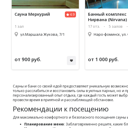
Сауна
Меркурий
Банный комплекс
4.9
Нирвана (Nirvana)
1 зал
17 отз.
5 залов
ул.Маршала Жукова, 7/1
от 900 руб.
от 1 000 руб.
Сауны и бани со своей едой предоставляют уникальную возможн
только расслабиться и восстановить силы в уютных парных, но и 
персонализированный опыт отдыха, где каждый гость может выбра
провести время в приятной и расслабляющей обстановке.
Рекомендации к посещению
Для максимально комфортного и безопасного посещения сауны ил
Планирование меню
: Заблаговременно решите, какие бл