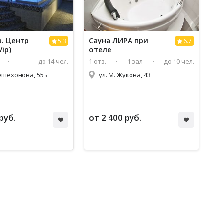
а
. Центр
Сауна
ЛИРА при
5.3
6.7
Vip)
отеле
до 14 чел.
1 отз.
1 зал
до 10 чел.
ешехонова, 55Б
ул. М. Жукова, 43
руб.
от 2 400 руб.