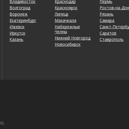
Владивосток
Краснодар
Пермь
Волгоград
Красноярск
Ростов-на-До
Воронеж
Липецк
Рязань
Екатеринбург
Махачкала
Самара
Ижевск
Набережные
Санкт-Петербу
Челны
Иркутск
Саратов
ть самое то, отдохнули без суеты.)))
Нижний Новгород
Казань
Ставрополь
Новосибирск
плохо провели время.
50,