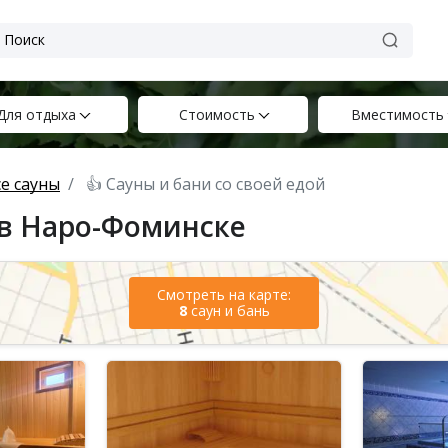
Для отдыха
Стоимость
Вместимость
е сауны
👍 Сауны и бани со своей едой
 в Наро-Фоминске
Смотреть на карте:
8
саун и бань