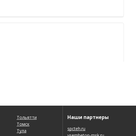
Наши партнеры
Тольятти
Томск
spcteh.ru
Тула
vsembeton-msk.ru