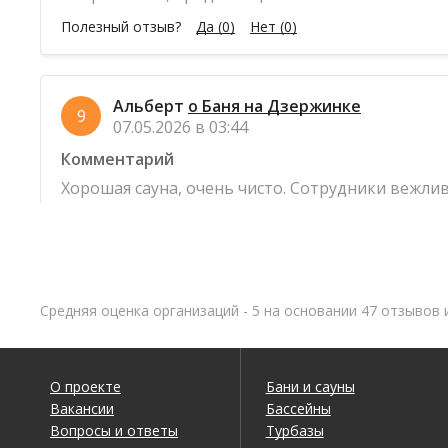
Полезный отзыв?
Да
(0)
Нет
(0)
Альберт
о Баня на Дзержинке
9
07.05.2026 в 03:44
Комментарий
Хорошая сауна, очень чисто. Сотрудники вежлив
Полезный отзыв?
Да
(0)
Нет
(0)
Геннадий
о Баня на Дзержинке
9
Средняя оценка организаций - 5 на основании 47 отзывов 
30.04.2026 в 05:56
Комментарий
Хорошая сауна, внутри уютно. Сотрудники вежл
О проекте
Бани и сауны
Вакансии
Бассейны
Полезный отзыв?
Да
(0)
Нет
(0)
Вопросы и ответы
Турбазы