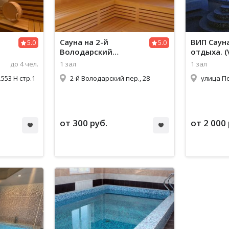
Сауна
на 2-й
ВИП
Саун
5.0
5.0
Володарский
отдыха. (
переулок, 28
до 4 чел.
1 зал
1 зал
553 Н стр.1
2-й Володарский пер., 28
улица П
от 300 руб.
от 2 000 