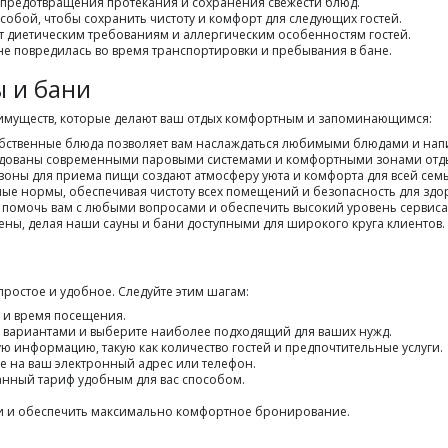
 предотвращения протекания и сохранения свежести блюд.
собой, чтобы сохранить чистоту и комфорт для следующих гостей.
уют диетическим требованиям и аллергическим особенностям гостей.
 не повредилась во время транспортировки и пребывания в бане.
 и бани
реимуществ, которые делают ваш отдых комфортным и запоминающимся:
обственные блюда позволяет вам наслаждаться любимыми блюдами и нап
удованы современными паровыми системами и комфортными зонами отдых
зоны для приема пищи создают атмосферу уюта и комфорта для всей сем
ые нормы, обеспечивая чистоту всех помещений и безопасность для здор
ы помочь вам с любыми вопросами и обеспечить высокий уровень сервиса
ены, делая наши сауны и бани доступными для широкого круга клиентов.
ростое и удобное. Следуйте этим шагам:
у и время посещения.
и вариантами и выберите наиболее подходящий для ваших нужд.
ю информацию, такую как количество гостей и предпочтительные услуги.
е на ваш электронный адрес или телефон.
анный тариф удобным для вас способом.
ми и обеспечить максимально комфортное бронирование.