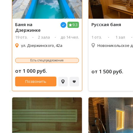
Баня на
Русская баня
9.3
Дзержинке
19 отз.
2 зала
до 14 чел.
1 отз.
1 зал
ул. Дзержинского, 42а
Новоникольское д.
Есть спецпредложения
от 1 000 руб.
от 1 500 руб.
Позвонить