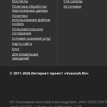
Контакты
Спа салоны
Политика обработки
Источники
персональных данных
Евсей
о Баня на Дзержинке
9
18.04.2026 в 14:30
Политика
использования файлов
Комментарий
cookies
Пользовательское
Русская парная огонь, после нее в купель прыгну
соглашение
Условия оказания услуг
Полезный отзыв?
Да
(0)
Нет
(0)
Карта сайта
Блог
Для владельцев
Лидия
о Баня на Дзержинке
заведений
9
23.02.2026 в 17:16
Комментарий
© 2011-2026 Интернет-проект «Vsaunah.RU»
Сходили с детьми. Попарлись в купели, было не
Полезный отзыв?
Да
(1)
Нет
(0)
ИП Пономарев Анатолий Александрович, ИНН 7205072997
Леонтий
о Баня на Дзержинке
9
адрес: 627755, г. Ишим, ул. Куйбышева, д. 58