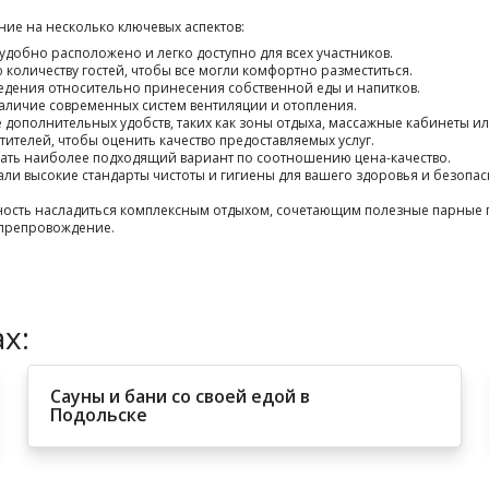
ие на несколько ключевых аспектов:
е удобно расположено и легко доступно для всех участников.
 количеству гостей, чтобы все могли комфортно разместиться.
ведения относительно принесения собственной еды и напитков.
наличие современных систем вентиляции и отопления.
 дополнительных удобств, таких как зоны отдыха, массажные кабинеты и
тителей, чтобы оценить качество предоставляемых услуг.
брать наиболее подходящий вариант по соотношению цена-качество.
али высокие стандарты чистоты и гигиены для вашего здоровья и безопас
жность насладиться комплексным отдыхом, сочетающим полезные парны
япрепровождение.
х:
Сауны и бани со своей едой в
Подольске