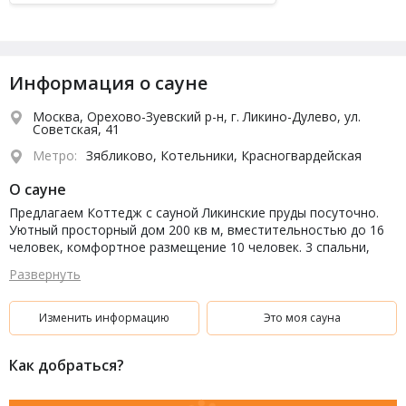
Информация о сауне
Москва, Орехово-Зуевский р-н, г. Ликино-Дулево, ул.
Советская, 41
Метро:
Зябликово, Котельники, Красногвардейская
О сауне
Предлагаем Коттедж с сауной Ликинские пруды посуточно.
Уютный просторный дом 200 кв м, вместительностью до 16
человек, комфортное размещение 10 человек. 3 спальни,
оборудованные санузлом. Сауна, купель, летняя веранда,
Развернуть
мангальная. Банкетный зал на 16 человек, кухня
(холодильник, электрический чайник, микроволновая печь),
комната отдыха с мягкой мебелью(спутниковое телевидение,
Изменить информацию
Это моя сауна
DVD, караоке). Возможен заказ еды и напитков из ресторана
Как добраться?