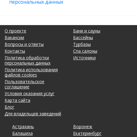
персональных данных
О проекте
Бани и сауны
Вакансии
Бассейны
Вопросы и ответы
Турбазы
Контакты
Спа салоны
Политика обработки
Источники
персональных данных
Политика использования
файлов cookies
Пользовательское
соглашение
Условия оказания услуг
Карта сайта
Блог
Для владельцев заведений
Астрахань
Калининград
Омск
Тольятти
Воронеж
Липецк
Рязань
Уфа
Балашиха
Кемерово
Оренбург
Томск
Екатеринбург
Махачкала
Самара
Хабаровск