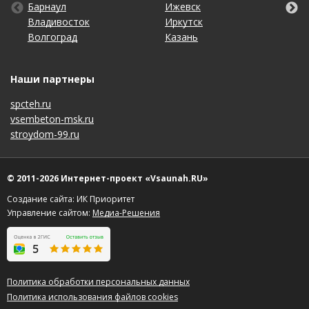
Барнаул
Киров
Пенза
Тула
Ижевск
Набережные Челны
Санкт-Петербург
Чебоксары
Владивосток
Краснодар
Пермь
Тюмень
Иркутск
Нижний Новгород
Саратов
Челябинск
Волгоград
Красноярск
Ростов-на-Дону
Ульяновск
Казань
Новосибирск
Ставрополь
Ярославль
Наши партнеры
spcteh.ru
vsembeton-msk.ru
stroydom-99.ru
© 2011-2026 Интернет-проект «Vsaunah.RU»
Создание сайта: ИК Приоритет
Управление сайтом:
Медиа-Решения
Политика обработки персональных данных
Политика использования файлов cookies