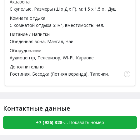
Аквазона
С купелью
, Размеры (Ш x Д x Г), м: 1.5 x 1.5 x ,
Душ
Комната отдыха
2
С комнатой отдыха
S: м
, вместимость: чел.
Питание / Напитки
Обеденная зона,
Мангал
, Чай
Оборудование
Аудиоцентр
,
Телевизор
,
WI-FI
,
Караоке
Дополнительно
Гостиная, Беседка (Летняя веранда), Тапочки,
Простыни, Полотенца, Халаты, Шампунь, Мыло,
Мочалка, Посуда, Ароматы для парной,
Есть
веники
,
Парильщик
Контактные данные
+7 (926) 328-...
Показать номер