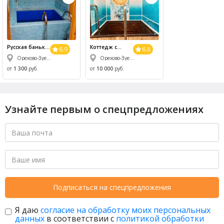
Русская банька
Коттедж с
6.9
6.8
на дровах в
сауной
Орехово-Зуевский р-н, п. Мисцево, 4
Орехово-Зуевский р-н, г. Ликино-Дулево, ул. Советская, 41
Мисцево
Ликинские
пруды
от
1 300
руб.
от
10 000
руб.
Узнайте первым о спецпредложениях
Подписаться на спецпредложения
Я даю
согласие на обработку моих персональных
данных
в соответствии с
политикой обработки