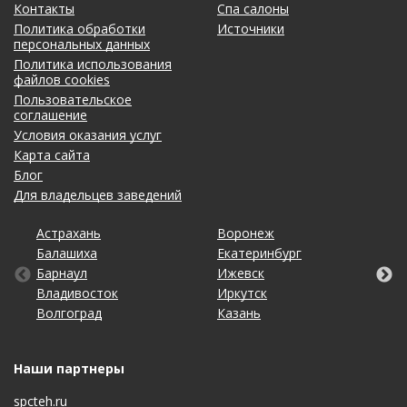
Контакты
Спа салоны
Политика обработки
Источники
персональных данных
Политика использования
файлов cookies
Пользовательское
соглашение
Условия оказания услуг
Карта сайта
Блог
Для владельцев заведений
Астрахань
Калининград
Омск
Тольятти
Воронеж
Липецк
Рязань
Уфа
Балашиха
Кемерово
Оренбург
Томск
Екатеринбург
Махачкала
Самара
Хабаровск
Барнаул
Киров
Пенза
Тула
Ижевск
Набережные Челны
Санкт-Петербург
Чебоксары
Владивосток
Краснодар
Пермь
Тюмень
Иркутск
Нижний Новгород
Саратов
Челябинск
Волгоград
Красноярск
Ростов-на-Дону
Ульяновск
Казань
Новосибирск
Ставрополь
Ярославль
Наши партнеры
spcteh.ru