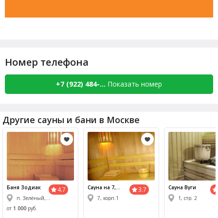
Номер телефона
+7 (922) 484-...
Показать номер
Другие сауны и бани в Москве
Баня Зодиак
Сауна
на 7,
Сауна
Вуги
4.7
3.7
корп.1
п. Зелёный, 8А
7, корп.1
1, стр. 2
от
1 000
руб.