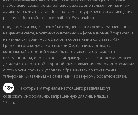
Любое использование материалов разрешено только при наличии
активной ссылки на сайт. По вопросам сотрудничества и размещения
рекламы обращайтесь по e-mail: info@vsaunah.ru
Предложения владельцев объектов, цены на их услуги, размещенные
на данном сайте, носят исключительно информационный характер и
не являются публичной офертой в соответствии со статьей 437
Гражданского кодекса Российской Федерации. Договор с
контрактной стороной может быть составлен и оформлен в
письменном виде только после индивидуального согласования всех
деталей с контрактной стороной. Для получения точной информации
о стоимости, сроках и условиях обращайтесь по контактным
телефонам, указанным на сайте или через форму обратной связи.
18+
Некоторые материалы настоящего раздела могут
содержать информацию, запрещенную для лиц, младше
18 лет.
Лучшие
спецпредложения