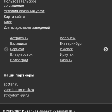
Пользовательское
соглашение
Условия оказания услуг
Карта сайта
Блог
Для владельцев заведений
Астрахань
Калининград
Омск
Тольятти
Воронеж
Липецк
Рязань
Уфа
Балашиха
Кемерово
Оренбург
Томск
Екатеринбург
Махачкала
Самара
Хабаровск
Барнаул
Киров
Пенза
Тула
Ижевск
Набережные Челны
Санкт-Петербург
Чебоксары
Владивосток
Краснодар
Пермь
Тюмень
Иркутск
Нижний Новгород
Саратов
Челябинск
Волгоград
Красноярск
Ростов-на-Дону
Ульяновск
Казань
Новосибирск
Ставрополь
Ярославль
Наши партнеры
spcteh.ru
vsembeton-msk.ru
stroydom-99.ru
© 2011-2026 Интернет-проект «Vsaunah.RU»