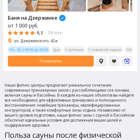
Баня на Дзержинке
от
1 000
руб.
9,3
·
19 отз.
ул. Дзержинского, 42а
Пн - Вс с 09:00 до 23:00
Душ
С купелью
С комнатой отдыха
Обеден
Позвонить
Наши фитнес центры предлагают уникальное сочетание
современных тренажерных залов с расслабляющими спа-зонами,
включая сауны и бассейны. В каждом из наших объектов вы найдете
все необходимое для эффективных тренировок и полноценного
восстановления: новейшие тренажеры, квалифицированных
инструкторов, а также комфортные зоны отдыха. Независимо от
вашего уровня подготовки, наши фитнес залы с сауной и бассейном
обеспечат идеальные условия для достижения ваших целей и
поддержания здоровья.
Польза сауны после физической