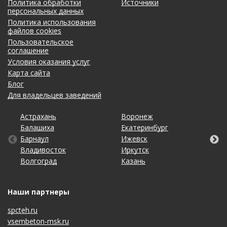
Политика обработки
Источники
персональных данных
Политика использования
файлов cookies
Пользовательское
соглашение
Условия оказания услуг
Карта сайта
Блог
Для владельцев заведений
Астрахань
Калининград
Омск
Тольятти
Воронеж
Липецк
Рязань
Уфа
Балашиха
Кемерово
Оренбург
Томск
Екатеринбург
Махачкала
Самара
Хабаровск
Барнаул
Киров
Пенза
Тула
Ижевск
Набережные Челны
Санкт-Петербург
Чебоксары
Владивосток
Краснодар
Пермь
Тюмень
Иркутск
Нижний Новгород
Саратов
Челябинск
Волгоград
Красноярск
Ростов-на-Дону
Ульяновск
Казань
Новосибирск
Ставрополь
Ярославль
Наши партнеры
spcteh.ru
vsembeton-msk.ru