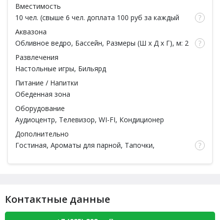
Вместимость
10 чел. (свыше 6 чел. доплата 100 руб за каждый
час / за 1 чел.)
Аквазона
Обливное ведро
,
Бассейн
, Размеры (Ш x Д x Г), м: 2
x 3 x , Подсветка,
Душ
Развлечения
Настольные игры
,
Бильярд
Питание / Напитки
Обеденная зона
Оборудование
Аудиоцентр
,
Телевизор
,
WI-FI
,
Кондиционер
Дополнительно
Гостиная, Ароматы для парной, Тапочки,
Простыни, Полотенца, Халаты, Шампунь, Мыло,
Мочалка, Посуда, Чайная церемония
Контактные данные