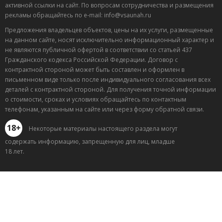
активной ссылки на сайт. По вопросам сотрудничества и размещения
рекламы обращайтесь по e-mail: info@vsaunah.ru
Предложения владельцев объектов, цены на их услуги, размещенные
на данном сайте, носят исключительно информационный характер и
не являются публичной офертой в соответствии со статьей 437
Гражданского кодекса Российской Федерации. Договор с
контрактной стороной может быть составлен и оформлен в
письменном виде только после индивидуального согласования всех
деталей с контрактной стороной. Для получения точной информации
о стоимости, сроках и условиях обращайтесь по контактным
телефонам, указанным на сайте или через форму обратной связи.
18+
Некоторые материалы настоящего раздела могут
содержать информацию, запрещенную для лиц, младше
18 лет.
Лучшие