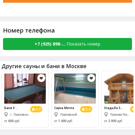
Номер телефона
+7 (925) 898-...
Показать номер
Другие сауны и бани в Москве
Баня У
Сауна
Мечта
Усадьба 5
6.9
6.4
Михалыча
Дубов
г. Павловский Посад, Корнево-Юдинский пер., 10
Павловский Посад ул. 1-го Мая д 95 Б
Павлово-Посадский р-н, д. Заозерье, ул. Мирная, 2
от
600
руб.
от
1 400
руб.
от
2 000
руб.