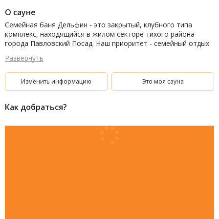
О сауне
Семейная баня Дельфин - это закрытый, клубного типа
комплекс, находящийся в жилом секторе тихого района
города Павловский Посад. Наш приоритет - семейный отдых
и здоровый образ жизни. Мы поддерживаем семейные
Развернуть
ценности и занятие спортом. У нас только предварительная
запись. Мы гарантируем Вам безопасность и комфорт. Мы не
работаем по ночам - мы отдыхаем для Вашего полноценного
Изменить информацию
Это моя сауна
отдыха. Мы не оказываем никаких 'дополнительных' услуг.
Как добраться?