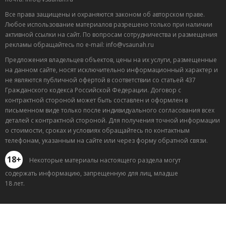
Все права защищены и охраняются законом об авторском праве.
Любое использование материалов разрешено только при наличии
активной ссылки на сайт. По вопросам сотрудничества и размещения
рекламы обращайтесь по e-mail: info@vsaunah.ru
Предложения владельцев объектов, цены на их услуги, размещенные
на данном сайте, носят исключительно информационный характер и
не являются публичной офертой в соответствии со статьей 437
Гражданского кодекса Российской Федерации. Договор с
контрактной стороной может быть составлен и оформлен в
письменном виде только после индивидуального согласования всех
деталей с контрактной стороной. Для получения точной информации
о стоимости, сроках и условиях обращайтесь по контактным
телефонам, указанным на сайте или через форму обратной связи.
18+
Некоторые материалы настоящего раздела могут
содержать информацию, запрещенную для лиц, младше
18 лет.