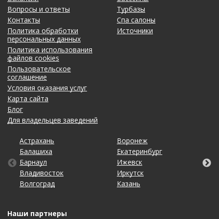
Вопросы и ответы
Турбазы
Контакты
Спа салоны
Политика обработки
Источники
персональных данных
Политика использования
файлов cookies
Пользовательское
соглашение
Условия оказания услуг
Карта сайта
Блог
Для владельцев заведений
Астрахань
Калининград
Омск
Тольятти
Воронеж
Липецк
Рязань
Уфа
Балашиха
Кемерово
Оренбург
Томск
Екатеринбург
Махачкала
Самара
Хабаровск
Барнаул
Киров
Пенза
Тула
Ижевск
Набережные Челны
Санкт-Петербург
Чебоксары
Владивосток
Краснодар
Пермь
Тюмень
Иркутск
Нижний Новгород
Саратов
Челябинск
Волгоград
Красноярск
Ростов-на-Дону
Ульяновск
Казань
Новосибирск
Ставрополь
Ярославль
Наши партнеры