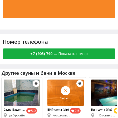
Номер телефона
+7 (905) 790-...
Показать номер
Другие сауны и бани в Москве
Сауна
Баден-
ВИП-
сауна
(Vip)
Вип
сауна
(Vip)
5.0
2.5
Баден
ул. Урожайная , 25Б
Комсомольский пер. 37 А
г. Егорьевск, ул. Меланжистов 3Б