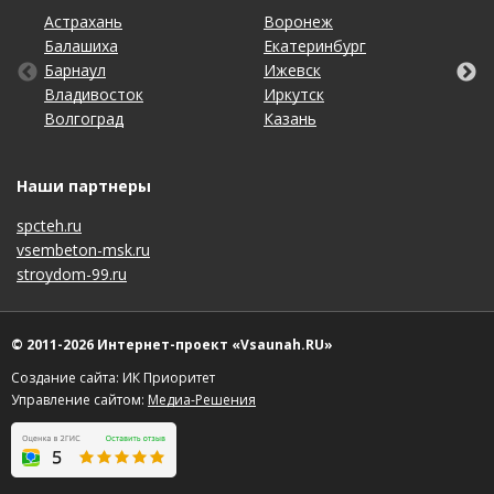
Астрахань
Калининград
Омск
Тольятти
Воронеж
Липецк
Рязань
Уфа
Балашиха
Кемерово
Оренбург
Томск
Екатеринбург
Махачкала
Самара
Хабаровск
Барнаул
Киров
Пенза
Тула
Ижевск
Набережные Челны
Санкт-Петербург
Чебоксары
Владивосток
Краснодар
Пермь
Тюмень
Иркутск
Нижний Новгород
Саратов
Челябинск
Волгоград
Красноярск
Ростов-на-Дону
Ульяновск
Казань
Новосибирск
Ставрополь
Ярославль
Наши партнеры
spcteh.ru
vsembeton-msk.ru
stroydom-99.ru
© 2011-2026 Интернет-проект «Vsaunah.RU»
Создание сайта: ИК Приоритет
Управление сайтом:
Медиа-Решения